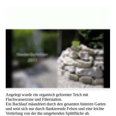
Angelegt wurde ein organisch geformter Teich mit
Flachwasserzone und Filterstation.
Ein Bachlauf mäandriert durch den gesamten hinteren Garten
und setzt sich nur durch flankierende Felsen und eine leichte
Vertiefung von der ihn umgebenden Splittfläche ab.
Pflegeleichter, stilvoller Garten mit Gartenteich, Bachlauf,