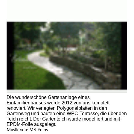
Die wunderschöne Gartenanlage eines
Einfamilienhauses wurde 2012 von uns komplett
renoviert. Wir verlegten Polygonalplatten in den
Gartenweg und bauten eine WPC-Terrasse, die über den
Teich reicht. Der Gartenteich wurde modelliert und mit
Idyllische Gartenanlage mit Teich, Staudenpflanzung,
EPDM-Folie ausgelegt.
Polygonalplattenweg und Terrasse
Musik von: MS Fotos