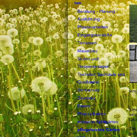
tun
Beratung - Planung -
Ausführung
Pflasterarbeiten
Eingangsbereiche
Terrassen
Mauerbau
Stufen und
Treppenanlagen
Teichbau, Bachläufe und
Quellsteine
Sichtschutz
lang
Zaunbau
Rasen
Ein
Pflanzarbeiten
ein
Lau
moderne Splittgärten
Die
pflegeleichte Gärten
sor