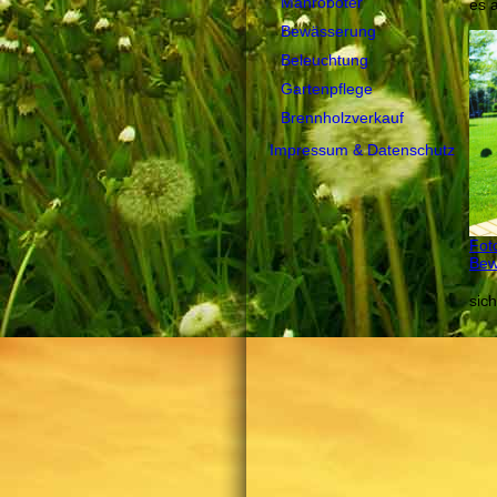
Mähroboter
es 
Bewässerung
Beleuchtung
Gartenpflege
Brennholzverkauf
Impressum & Datenschutz
Fot
Bew
sich