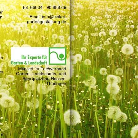
Tel: 06034 - 90 888 66
er
Emai: info@hinkel-
n.
gartengestaltung.de
en
Mitglied im Fachverband
es
Garten- Landschafts- und
Sportplatzbau Hesser-
Thüringen
e
rn