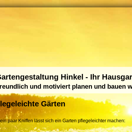
artengestaltung Hinkel - Ihr Hausgar
reundlich und motiviert planen und bauen w
legeleichte Gärten
 ein paar Kniffen lässt sich ein Garten pflegeleichter machen: