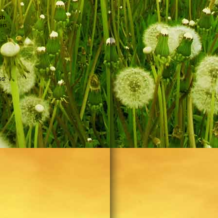
ch
zen
ss