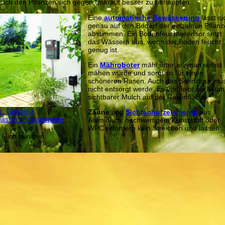
auch den Pflanzen sich gegen Unkraut besser zu behaupten.
Eine
automatische Bewässerung
lässt si
genau auf den Bedarf der einzelnen Pflan
abstimmen. Ein Bodenfeuchtesensor setzt
das Wässern aus, wenn der Boden feucht
genug ist.
Ein
Mähroboter
mäht öfter als man selbst
mähen würde und sorgt so für einen
schöneren Rasen. Auch das Schnittgut mu
nicht entsorgt werde. Es verbleibt als kaum
sichtbarer Mulch auf der Rasenfläche.
o: Gardena
Zäune
und
Sichtschutzelemente
aus
ässerungscomputer
Aluminium, hochwertigem Kunststoff oder
WPC erfordern kein Streichen und lassen
 leich reinigen.