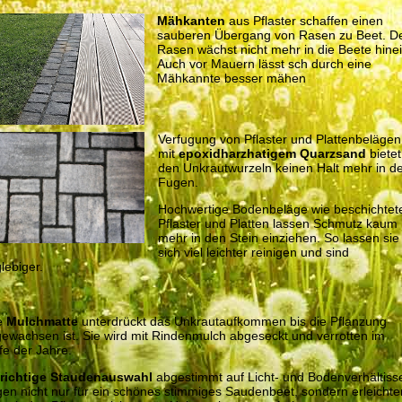
Mähkanten
aus Pflaster schaffen einen
sauberen Übergang von Rasen zu Beet. D
Rasen wächst nicht mehr in die Beete hinei
Auch vor Mauern lässt sch durch eine
Mähkannte besser mähen
Verfugung von Pflaster und Plattenbelägen
mit
epoxidharzhatigem Quarzsand
bietet
den Unkrautwurzeln keinen Halt mehr in d
Fugen.
Hochwertige Bodenbeläge wie beschichtet
Pflaster und Platten lassen Schmutz kaum
mehr in den Stein einziehen. So lassen sie
sich viel leichter reinigen und sind
lebiger.
e
Mulchmatte
unterdrückt das Unkrautaufkommen bis die Pflanzung
gewachsen ist. Sie wird mit Rindenmulch abgeseckt und verrotten im
fe der Jahre.
richtige Staudenauswahl
abgestimmt auf Licht- und Bodenverhältiss
gen nicht nur für ein schönes stimmiges Saudenbeet, sondern erleichte